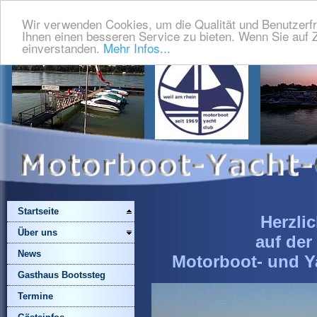
Wir verwenden Cookies, um die Qualität und Benutzerfr
Ihnen einen besseren Service zu bieten. Wenn Sie auf Z
einverstanden.
Mehr Infos...
Startseite
Herzli
Über uns
auf de
News
Motorboot- und Y
Gasthaus Bootssteg
Termine